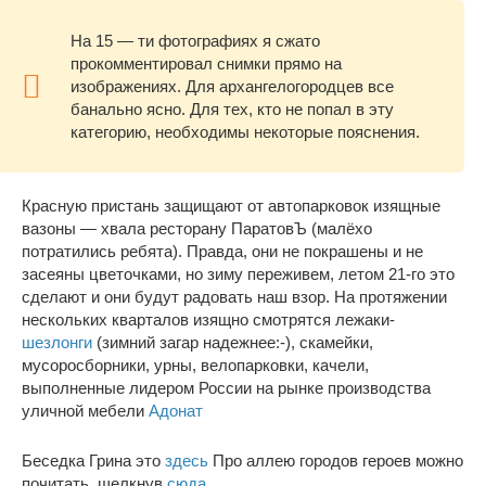
На 15 — ти фотографиях я сжато
прокомментировал снимки прямо на
изображениях. Для архангелогородцев все
банально ясно. Для тех, кто не попал в эту
категорию, необходимы некоторые пояснения.
Красную пристань защищают от автопарковок изящные
вазоны — хвала ресторану ПаратовЪ (малёхо
потратились ребята). Правда, они не покрашены и не
засеяны цветочками, но зиму переживем, летом 21-го это
сделают и они будут радовать наш взор. На протяжении
нескольких кварталов изящно смотрятся лежаки-
шезлонги
(зимний загар надежнее:-), скамейки,
мусоросборники, урны, велопарковки, качели,
выполненные лидером России на рынке производства
уличной мебели
Адонат
Беседка Грина это
здесь
Про аллею городов героев можно
почитать, щелкнув
сюда