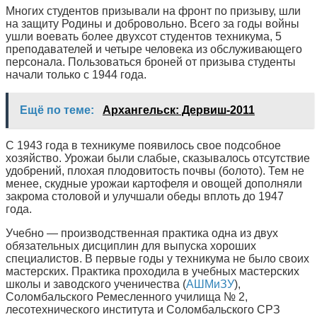
Многих студентов призывали на фронт по призыву, шли
на защиту Родины и добровольно. Всего за годы войны
ушли воевать более двухсот студентов техникума, 5
преподавателей и четыре человека из обслуживающего
персонала. Пользоваться броней от призыва студенты
начали только с 1944 года.
Ещё по теме:
Архангельск: Дервиш-2011
С 1943 года в техникуме появилось свое подсобное
хозяйство. Урожаи были слабые, сказывалось отсутствие
удобрений, плохая плодовитость почвы (болото). Тем не
менее, скудные урожаи картофеля и овощей дополняли
закрома столовой и улучшали обеды вплоть до 1947
года.
Учебно — производственная практика одна из двух
обязательных дисциплин для выпуска хороших
специалистов. В первые годы у техникума не было своих
мастерских. Практика проходила в учебных мастерских
школы и заводского ученичества (
АШМиЗУ
),
Соломбальского Ремесленного училища № 2,
лесотехнического института и Соломбальского СРЗ