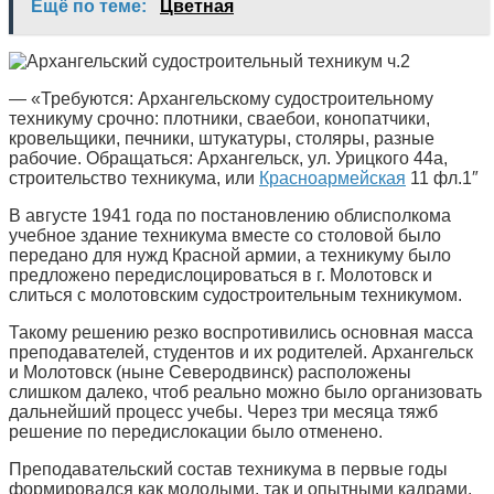
Ещё по теме:
Цветная
— «Требуются: Архангельскому судостроительному
техникуму срочно: плотники, сваебои, конопатчики,
кровельщики, печники, штукатуры, столяры, разные
рабочие. Обращаться: Архангельск, ул. Урицкого 44а,
строительство техникума, или
Красноармейская
11 фл.1″
В августе 1941 года по постановлению облисполкома
учебное здание техникума вместе со столовой было
передано для нужд Красной армии, а техникуму было
предложено передислоцироваться в г. Молотовск и
слиться с молотовским судостроительным техникумом.
Такому решению резко воспротивились основная масса
преподавателей, студентов и их родителей. Архангельск
и Молотовск (ныне Северодвинск) расположены
слишком далеко, чтоб реально можно было организовать
дальнейший процесс учебы. Через три месяца тяжб
решение по передислокации было отменено.
Преподавательский состав техникума в первые годы
формировался как молодыми, так и опытными кадрами.