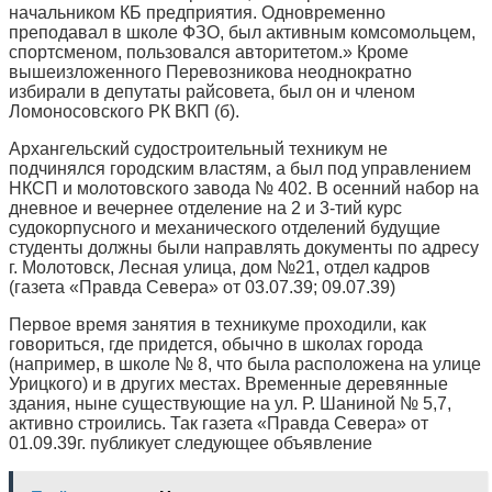
начальником КБ предприятия. Одновременно
преподавал в школе ФЗО, был активным комсомольцем,
спортсменом, пользовался авторитетом.» Кроме
вышеизложенного Перевозникова неоднократно
избирали в депутаты райсовета, был он и членом
Ломоносовского РК ВКП (б).
Архангельский судостроительный техникум не
подчинялся городским властям, а был под управлением
НКСП и молотовского завода № 402. В осенний набор на
дневное и вечернее отделение на 2 и 3-тий курс
судокорпусного и механического отделений будущие
студенты должны были направлять документы по адресу
г. Молотовск, Лесная улица, дом №21, отдел кадров
(газета «Правда Севера» от 03.07.39; 09.07.39)
Первое время занятия в техникуме проходили, как
говориться, где придется, обычно в школах города
(например, в школе № 8, что была расположена на улице
Урицкого) и в других местах. Временные деревянные
здания, ныне существующие на ул. Р. Шаниной № 5,7,
активно строились. Так газета «Правда Севера» от
01.09.39г. публикует следующее объявление