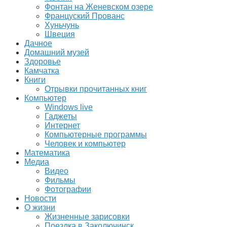
Фонтан на Женевском озере
Француский Прованс
Хуньчунь
Швеция
Дачное
Домашний музей
Здоровье
Камчатка
Книги
Отрывки прочитанных книг
Компьютер
Windows live
Гаджеты
Интернет
Компьютерные программы
Человек и компьютер
Математика
Медиа
Видео
Фильмы
Фотографии
Новости
О жизни
Жизненные зарисовки
Поездка в Заколючинск