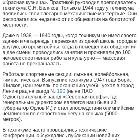
«Красная кузница». Практикой руководил преподаватель
техникума С.Н. Беляков. Только в 1944 году у техникума
появились свои слесарно-механические мастерские. Они
располагались недалеко от их общежития на болотистой
местности.
Даже в 1939 — 1940 годы, когда техникум не имел своего
здания и четырежды переезжал из одной школы города в
другую, во время войны, когда в помещениях общежития
в две смены проводились занятия и проживали до 100
человек спортивная работа и культурно — массовая
работа не прекращалась.
Работали спортивные секции: лыжная, волейбольная,
гимнастическая. Выпускник техникума 1947 года Борис
Шилков, наш земляк, по окончанию учебы уехал в город
Ленинград на завод №
190
(ныне ПАО
Судостроительный завод «Северная верфь», где
генеральным директором является наш бывший
губернатор Орлов И.) и стал впоследствии олимпийским
чемпионом по скоростному бегу на коньках (5000
метров).
В техникуме часто проводились технические
конференции, обсуждались публикации новейших