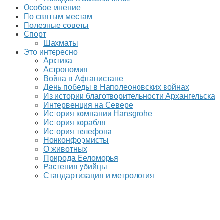
Особое мнение
По святым местам
Полезные советы
Спорт
Шахматы
Это интересно
Арктика
Астрономия
Война в Афганистане
День победы в Наполеоновских войнах
Из истории благотворительности Архангельска
Интервенция на Севере
История компании Hansgrohe
История корабля
История телефона
Нонконформисты
О животных
Природа Беломорья
Растения убийцы
Стандартизация и метрология