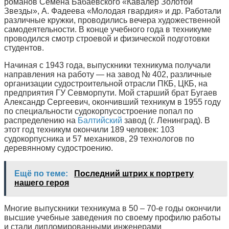
романов Семена Бабаевского «Кавалер Золотой
Звезды», А. Фадеева «Молодая гвардия» и др. Работали
различные кружки, проводились вечера художественной
самодеятельности. В конце учебного года в техникуме
проводился смотр строевой и физической подготовки
студентов.
Начиная с 1943 года, выпускники техникума получали
направления на работу — на завод № 402, различные
организации судостроительной отрасли ПКБ, ЦКБ, на
предприятия ГУ Севморпути. Мой старший брат Бугаев
Александр Сергеевич, окончивший техникум в 1955 году
по специальности судокорпусостроение попал по
распределению на
Балтийский
завод (г. Ленинград). В
этот год техникум окончили 189 человек: 103
судокорпусника и 57 механиков, 29 технологов по
деревянному судостроению.
Ещё по теме:
Последний штрих к портрету
нашего героя
Многие выпускники техникума в 50 – 70-е годы окончили
высшие учебные заведения по своему профилю работы
и стали дипломированными инженерами