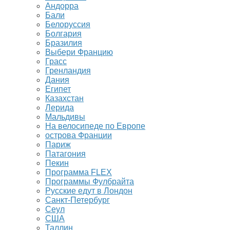
Андорра
Бали
Белоруссия
Болгария
Бразилия
Выбери Францию
Грасс
Гренландия
Дания
Египет
Казахстан
Лерида
Мальдивы
На велосипеде по Европе
острова Франции
Париж
Патагония
Пекин
Программа FLEX
Программы Фулбрайта
Русские едут в Лондон
Санкт-Петербург
Сеул
США
Таллин